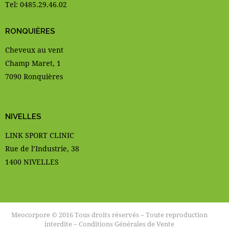
Tel: 0485.29.46.02
RONQUIÈRES
Cheveux au vent
Champ Maret, 1
7090 Ronquières
NIVELLES
LINK SPORT CLINIC
Rue de l’Industrie, 38
1400 NIVELLES
Meocorpore © 2016 Tous droits réservés – Toute reproduction
interdite –
Conditions Générales de Vente