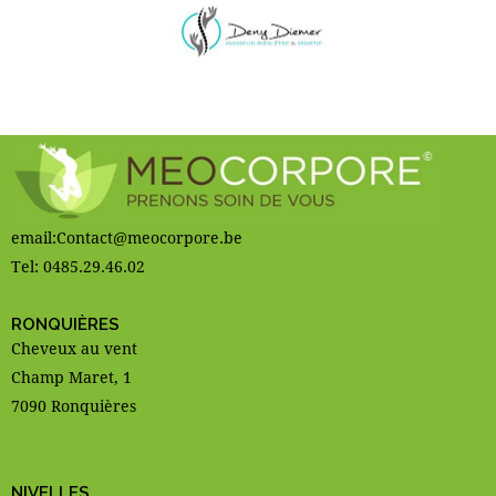
email:Contact@meocorpore.be
Tel: 0485.29.46.02
RONQUIÈRES
Cheveux au vent
Champ Maret, 1
7090 Ronquières
NIVELLES