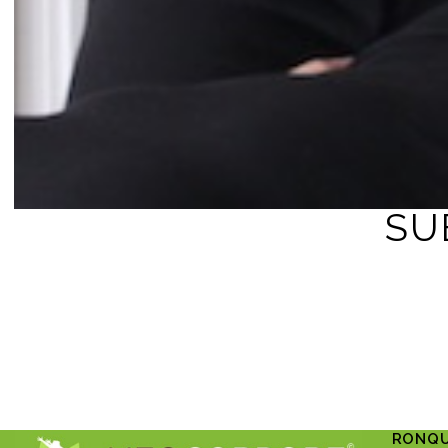
SU
RONQU