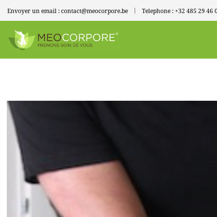
Envoyer un email :
contact@meocorpore.be
Telephone :
+32 485 29 46 